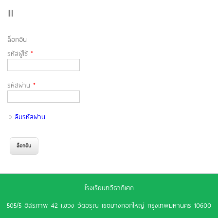
||||
ล็อกอิน
รหัสผู้ใช้
*
รหัสผ่าน
*
ลืมรหัสผ่าน
โรงเรียนทวีธาภิเศก
505/5 อิสรภาพ 42 แขวง วัดอรุณ เขตบางกอกใหญ่ กรุงเทพมหานคร 10600